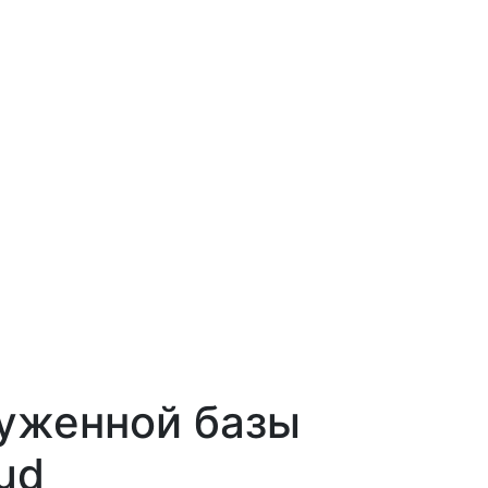
уженной базы
ud