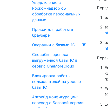
Уведомление в
Перед
Роскомнадзор об
обработке персональных
е
данных
е
Прокси для работы в
h
браузере
е
Операции с базами 1С
▼
h
Способы переноса
Перен
выгруженной базы 1С в
сервис OneMoreCloud
Е
к
Блокировка работы
п
пользователей на уровне
базы 1С
Е
1
Апгрейд конфигурации:
переход с Базовой версии
Е