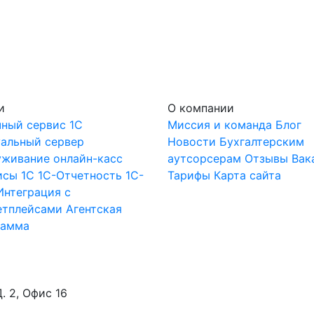
и
О компании
ный сервис 1С
Миссия и команда
Блог
уальный сервер
Новости
Бухгалтерским
уживание онлайн-касс
аутсорсерам
Отзывы
Вак
исы 1С
1С-Отчетность
1С-
Тарифы
Карта сайта
Интеграция с
етплейсами
Агентская
рамма
. 2, Офис 16