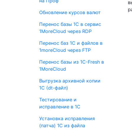
на Проф
в
р
Обновление курсов валют
Перенос базы 1С в сервис
1MoreCloud через RDP
Перенос баз 1С и файлов в
1moreCloud через FTP
Перенос базы из 1C-Fresh в
1MoreCloud
Выгрузка архивной копии
1С (dt-файл)
Тестирование и
исправление в 1С
Установка исправления
(патча) 1С из файла