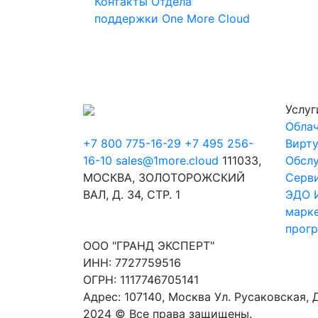
Контакты Отдела
поддержки One More Cloud
Услуг
Облач
+7 800 775-16-29
+7 495 256-
Вирт
16-10
sales@1more.cloud
111033,
Обсл
МОСКВА, ЗОЛОТОРОЖСКИЙ
Серв
ВАЛ, Д. 34, СТР. 1
ЭДО
марк
прог
ООО "ГРАНД ЭКСПЕРТ"
ИНН: 7727759516
ОГРН: 1117746705141
Адрес: 107140, Москва Ул. Русаковская, Д
2024 © Все права защищены.