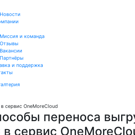
Новости
омпании
Миссия и команда
Отзывы
Вакансии
Партнёры
авка и поддержка
такты
галтерия
 в сервис OneMoreCloud
пособы переноса выгр
 в сервис OneMoreClo