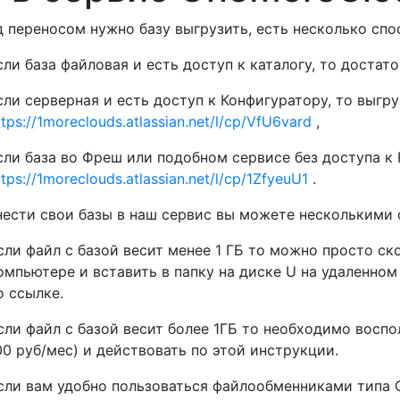
 переносом нужно базу выгрузить, есть несколько спо
сли база файловая и есть доступ к каталогу, то достат
сли серверная и есть доступ к Конфигуратору, то выгру
ttps://1moreclouds.atlassian.net/l/cp/VfU6vard
,
сли база во Фреш или подобном сервисе без доступа к 
ttps://1moreclouds.atlassian.net/l/cp/1ZfyeuU1
.
ести свои базы в наш сервис вы можете несколькими 
сли файл с базой весит менее 1 ГБ то можно просто ск
омпьютере и вставить в папку на диске U на удаленно
о ссылке
.
сли файл с базой весит более 1ГБ то необходимо восп
00 руб/мес) и действовать по этой
инструкции
.
сли вам удобно пользоваться файлообменниками типа 