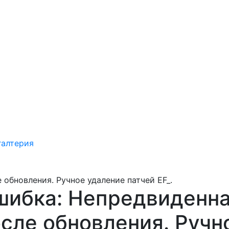
галтерия
обновления. Ручное удаление патчей EF_.
шибка: Непредвиденна
сле обновления. Ручн