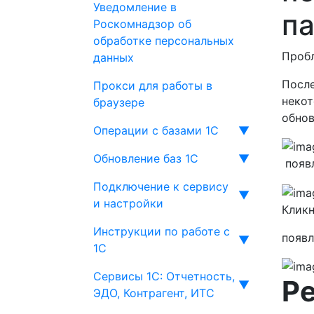
Уведомление в
па
Роскомнадзор об
обработке персональных
Проб
данных
После
Прокси для работы в
некот
браузере
обнов
Операции с базами 1С
▼
Обновление баз 1С
▼
появл
Подключение к сервису
▼
и настройки
Кликн
Инструкции по работе с
появл
▼
1С
Сервисы 1С: Отчетность,
Р
▼
ЭДО, Контрагент, ИТС