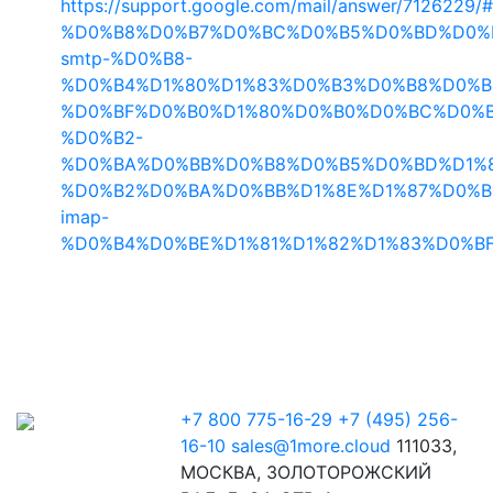
https://support.google.com/mail/answer/7126
%D0%B8%D0%B7%D0%BC%D0%B5%D0%BD%D0%
smtp-%D0%B8-
%D0%B4%D1%80%D1%83%D0%B3%D0%B8%D0%B
%D0%BF%D0%B0%D1%80%D0%B0%D0%BC%D0%B
%D0%B2-
%D0%BA%D0%BB%D0%B8%D0%B5%D0%BD%D1%
%D0%B2%D0%BA%D0%BB%D1%8E%D1%87%D0%B
imap-
%D0%B4%D0%BE%D1%81%D1%82%D1%83%D0%B
+7 800 775-16-29
+7 (495) 256-
16-10
sales@1more.cloud
111033,
МОСКВА, ЗОЛОТОРОЖСКИЙ