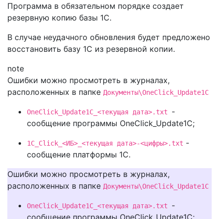
Программа в обязательном порядке создает
резервную копию базы 1С.
В случае неудачного обновления будет предложено
восстановить базу 1С из резервной копии.
note
Ошибки можно просмотреть в
журналах,
расположенных
в папке
Документы\OneClick_Update1C
-
OneClick_Update1C_<текущая дата>.txt
сообщение
программы
OneClick_Update1C;
-
1C_Click_<ИБ>_<текущая дата>-<цифры>.txt
сообщение платформы 1С
.
Ошибки можно просмотреть в
журналах,
расположенных
в папке
Документы\OneClick_Update1C
-
OneClick_Update1C_<текущая дата>.txt
сообщение
программы
OneClick_Update1C;